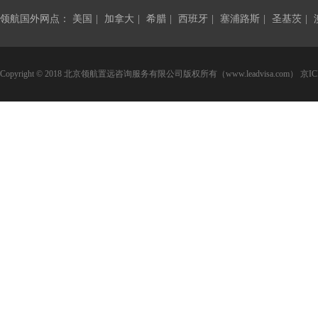
领航国外网点：
美国
|
加拿大
|
希腊
|
西班牙
|
塞浦路斯
|
圣基茨
|
Copyright © 2018 北京领航置远咨询服务有限公司版权所有（www.leadvisa.com）
京IC