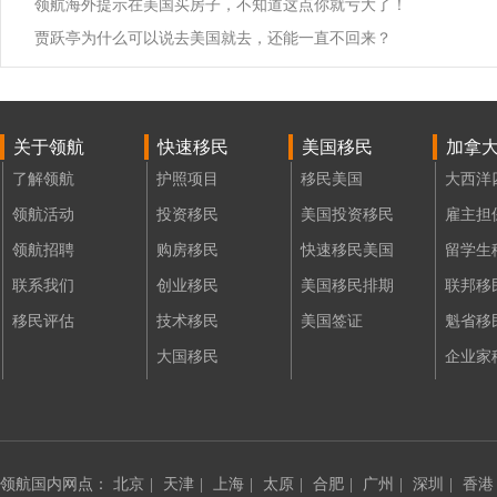
领航海外提示在美国买房子，不知道这点你就亏大了！
贾跃亭为什么可以说去美国就去，还能一直不回来？
关于领航
快速移民
美国移民
加拿
了解领航
护照项目
移民美国
大西洋
领航活动
投资移民
美国投资移民
雇主担
领航招聘
购房移民
快速移民美国
留学生
联系我们
创业移民
美国移民排期
联邦移
移民评估
技术移民
美国签证
魁省移
大国移民
企业家
领航国内网点：
北京
|
天津
|
上海
|
太原
|
合肥
|
广州
|
深圳
|
香港