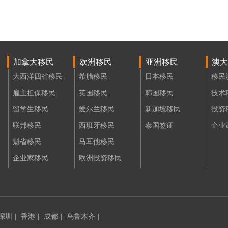
加拿大移民
欧洲移民
亚洲移民
澳大
大西洋四省移民
希腊移民
日本移民
移民
雇主担保移民
英国移民
韩国移民
技术
留学生移民
爱尔兰移民
新加坡移民
投资
联邦移民
西班牙移民
泰国签证
企业
魁省移民
马耳他移民
企业家移民
欧洲投资移民
深圳
|
香港
|
成都
|
乌鲁木齐
|