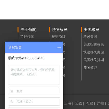
关于领航
快速移民
美国移民
了解领航
护照项目
移民美国
领航活动
投资移民
美国投资移民
请您留言
领航招聘
购房移民
快速移民美国
领航海外400-655-9490
联系我们
创业移民
美国移民排期
移民评估
技术移民
美国签证
大国移民
领航国内网点：
北京
|
天津
|
上海
|
太原
|
合肥
|
广州
|