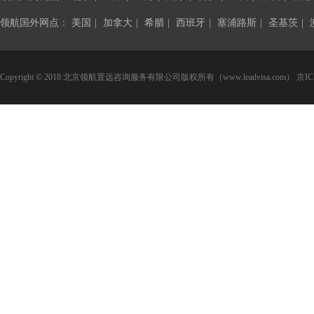
领航国外网点：
美国
|
加拿大
|
希腊
|
西班牙
|
塞浦路斯
|
圣基茨
|
Copyright © 2018 北京领航置远咨询服务有限公司版权所有（www.leadvisa.com）
京IC