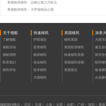
希腊购房移民：迈梅公寓25万欧元
希腊购房移民：卡罗瑞精品公寓
关于领航
快速移民
美国移民
加拿
了解领航
护照项目
移民美国
大西洋
领航活动
投资移民
美国投资移民
雇主担
领航招聘
购房移民
快速移民美国
留学生
联系我们
创业移民
美国移民排期
联邦移
移民评估
技术移民
美国签证
魁省移
大国移民
企业家
领航国内网点：
北京
|
天津
|
上海
|
太原
|
合肥
|
广州
|
深圳
|
香港